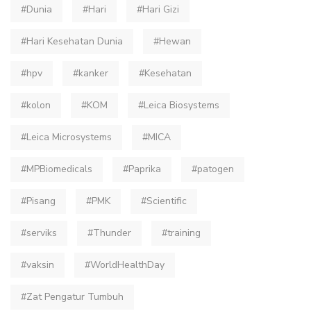
#Dunia
#Hari
#Hari Gizi
#Hari Kesehatan Dunia
#Hewan
#hpv
#kanker
#Kesehatan
#kolon
#KOM
#Leica Biosystems
#Leica Microsystems
#MICA
#MPBiomedicals
#Paprika
#patogen
#Pisang
#PMK
#Scientific
#serviks
#Thunder
#training
#vaksin
#WorldHealthDay
#Zat Pengatur Tumbuh