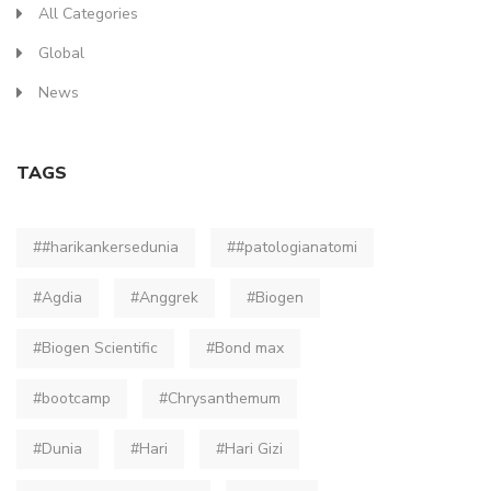
All Categories
Global
News
TAGS
##harikankersedunia
##patologianatomi
#Agdia
#Anggrek
#Biogen
#Biogen Scientific
#Bond max
#bootcamp
#Chrysanthemum
#Dunia
#Hari
#Hari Gizi